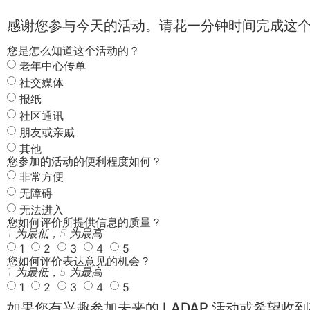
感谢您参与今天的活动。请花一分钟时间完成这
您是怎么知道这个活动的？
老年中心传单
社交媒体
报纸
社区通讯
朋友或亲戚
其他
您参加的活动的便利程度如何？
非常方便
无障碍
无法进入
您如何评价所提供信息的质量？
1 为最低，5 为最高
1
2
3
4
5
您如何评价表达意见的机会？
1 为最低，5 为最高
1
2
3
4
5
如果您有兴趣参加未来的 LADAP 活动或希望收