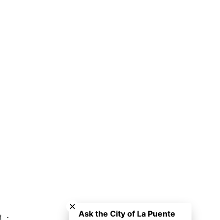
Close chatbot welcome bubble
Ask the City of La Puente
息：